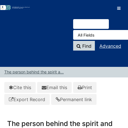
Skip to content
VuFind
Find
Advanced
The person behind the spirit a...
Cite this
Email this
Print
Export Record
Permanent link
The person behind the spirit and