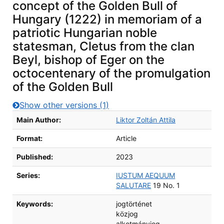
concept of the Golden Bull of
Hungary (1222) in memoriam of a
patriotic Hungarian noble
statesman, Cletus from the clan
Beyl, bishop of Eger on the
octocentenary of the promulgation
of the Golden Bull
Show other versions (1)
Bibliographic Details
Main Author:
Liktor Zoltán Attila
Format:
Article
Published:
2023
Series:
IUSTUM AEQUUM
SALUTARE
19 No. 1
Keywords:
jogtörténet
közjog
alkotmányjog