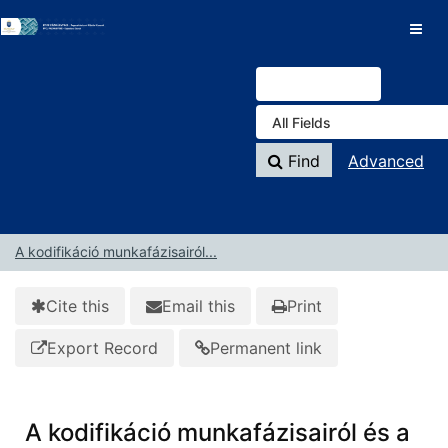
Skip to content
VuFind
Find
Advanced
A kodifikáció munkafázisairól...
Cite this
Email this
Print
Export Record
Permanent link
A kodifikáció munkafázisairól és a