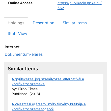
Online Access:
https://publikacio.ppke.hu/
562
Holdings
Description
Similar Items
Staff View
Internet
Dokumentum-elérés
Similar Items
A gyülekezési jog szabályozási alternatívái a
kodifikátor szemével
by: Fülöp Tímea
Published: (2018)
A választási eljárásról szóló törvény kritikája a
kodifikátor szemszögéből