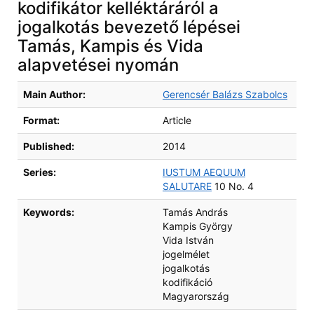
kodifikátor kelléktáráról a
jogalkotás bevezető lépései
Tamás, Kampis és Vida
alapvetései nyomán
Bibliographic Details
Main Author:
Gerencsér Balázs Szabolcs
Format:
Article
Published:
2014
Series:
IUSTUM AEQUUM
SALUTARE
10 No. 4
Keywords:
Tamás András
Kampis György
Vida István
jogelmélet
jogalkotás
kodifikáció
Magyarország