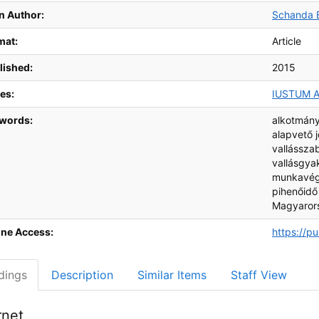
ographic Details
n Author:
Schanda 
mat:
Article
lished:
2015
es:
IUSTUM 
words:
alkotmány
alapvető 
vallássza
vallásgya
munkavé
pihenőidő
Magyaror
ine Access:
https://p
dings
Description
Similar Items
Staff View
rnet