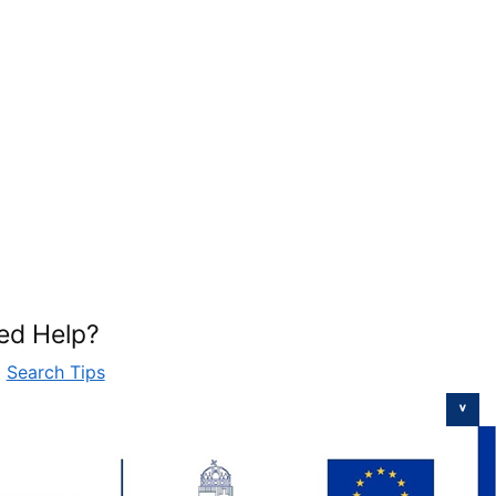
ed Help?
Search Tips
˅