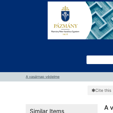
Skip to content
VuFind
A vasárnap védelme
Cite this
A 
Similar Items