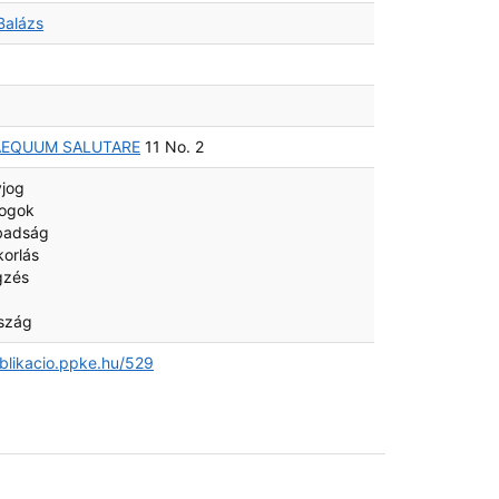
Balázs
AEQUUM SALUTARE
11 No. 2
jog
jogok
badság
korlás
gzés
szág
ublikacio.ppke.hu/529