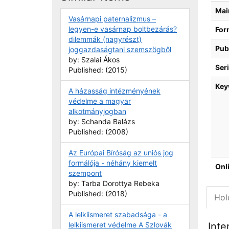
Bibli
Mai
Vasárnapi paternalizmus –
legyen-e vasárnap boltbezárás?
For
dilemmák (nagyrészt)
Pub
joggazdaságtani szemszögből
by: Szalai Ákos
Seri
Published: (2015)
Key
A házasság intézményének
védelme a magyar
alkotmányjogban
by: Schanda Balázs
Published: (2008)
Az Európai Bíróság az uniós jog
formálója - néhány kiemelt
Onl
szempont
by: Tarba Dorottya Rebeka
Published: (2018)
Hol
A lelkiismeret szabadsága - a
lelkiismeret védelme A Szlovák
Inte