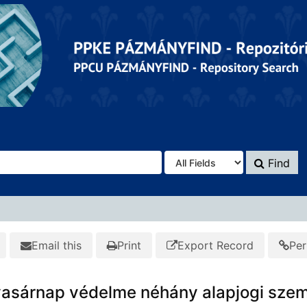
Find
Email this
Print
Export Record
Per
vasárnap védelme néhány alapjogi sze