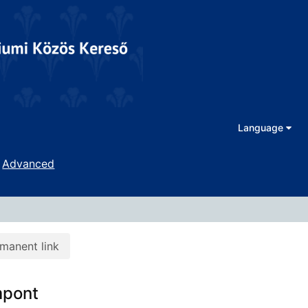
Language
Advanced
manent link
mpont