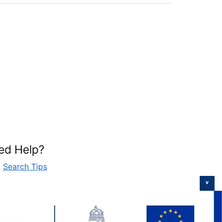
ed Help?
Search Tips
˅