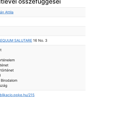
itlevél összefüggései
án Attila
AEQUUM SALUTARE
16 No. 3
t
rténelem
rténet
történet
d
 Birodalom
szág
ublikacio.ppke.hu/215