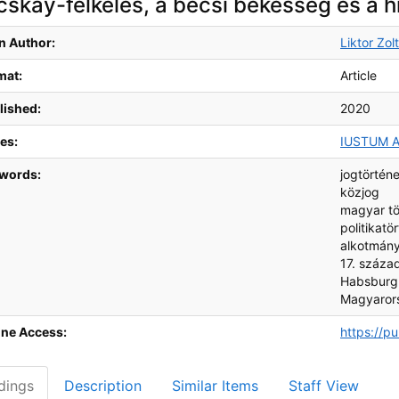
skay-felkelés, a bécsi békesség és a h
ographic Details
n Author:
Liktor Zolt
mat:
Article
lished:
2020
es:
IUSTUM 
words:
jogtörténe
közjog
magyar tö
politikatö
alkotmány
17. száza
Habsburg
Magyaror
ine Access:
https://p
dings
Description
Similar Items
Staff View