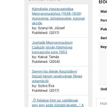
Boc
Kárpátalja visszacsatolása
Bibli
Mai
Magyarországhoz (1938-1939)
Autonómia, birtokbavétel, katonai
For
akciók
by: Szanyi M. József
Pub
Published: (2017)
Seri
Joghalál Magyarországon
Key
Császár István földműves
koncepciós pere 1953
by: Kakuk Tamás
Published: (2004)
Semmi kis életek Kosztolányi
Dezső három regényének filmes
adaptációi
by: Szőcs Éva
Onl
Published: (2017)
„Ő Felsége írjon az vajdáknak
Hol
egy egy szép biztató levelet…” A