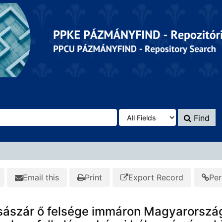
Find
Email this
Print
Export Record
Per
sászár ő felsége immáron Magyarország