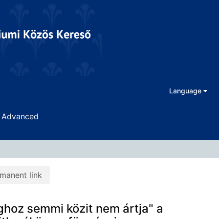
Language
Advanced
manent link
hoz semmi közit nem ártja" a