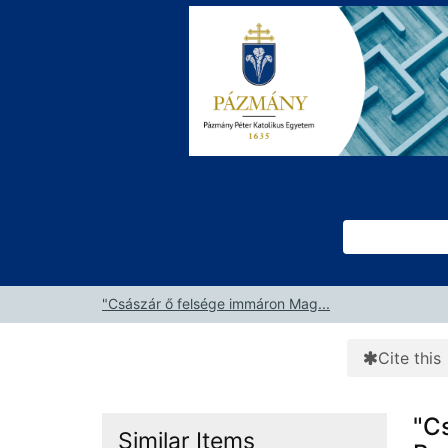
Skip to content
VuFind
"Császár ő felsége immáron Mag...
Cite this
"C
Similar Items