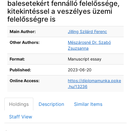
balesetekért fennálló felelőssége,
kitekintéssel a veszélyes üzemi
felelősségre is
Bibliographic Details
Main Author:
Jilling Szilárd Ferenc
Other Authors:
Mészárosné Dr. Szabó
Zsuzsanna
Format:
Manuscript essay
Published:
2023-06-20
Online Access:
https://diplomamunka.ppke
.hu/13236
Holdings
Description
Similar Items
Staff View