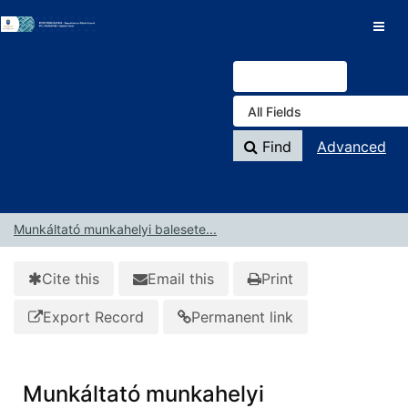
Skip to content
VuFind
Find
Advanced
Munkáltató munkahelyi balesete...
Cite this
Email this
Print
Export Record
Permanent link
Munkáltató munkahelyi