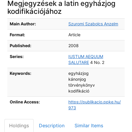
Megjegyzések a latin egyházjog
kodifikációjához
Bibliographic Details
Main Author:
Szuromi Szabolcs Anzelm
Format:
Article
Published:
2008
Series:
IUSTUM AEQUUM
SALUTARE
4 No. 2
Keywords:
egyházjog
kánonjog
törvénykönyv
kodifikáció
Online Access:
https://publikacio.ppke.hu/
973
Holdings
Description
Similar Items