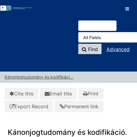
Skip to content
VuFind
Find
Advanced
Kánonjogtudomány és kodifikáci...
Cite this
Email this
Print
Export Record
Permanent link
Kánonjogtudomány és kodifikáció.