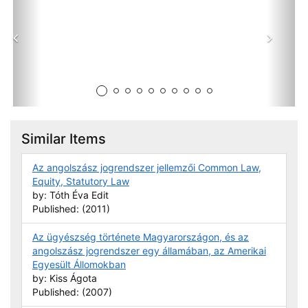
Prev
Next
Similar Items
Az angolszász jogrendszer jellemzői Common Law,
Equity, Statutory Law
by: Tóth Éva Edit
Published: (2011)
Az ügyészség története Magyarországon, és az
angolszász jogrendszer egy államában, az Amerikai
Egyesült Állomokban
by: Kiss Ágota
Published: (2007)