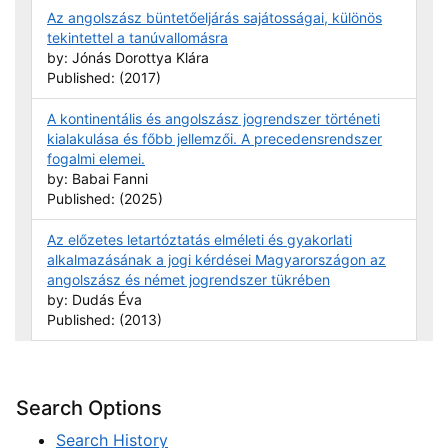
Az angolszász büntetőeljárás sajátosságai, különös
tekintettel a tanúvallomásra
by: Jónás Dorottya Klára
Published: (2017)
A kontinentális és angolszász jogrendszer történeti
kialakulása és főbb jellemzői. A precedensrendszer
fogalmi elemei.
by: Babai Fanni
Published: (2025)
Az előzetes letartóztatás elméleti és gyakorlati
alkalmazásának a jogi kérdései Magyarországon az
angolszász és német jogrendszer tükrében
by: Dudás Éva
Published: (2013)
Search Options
Search History