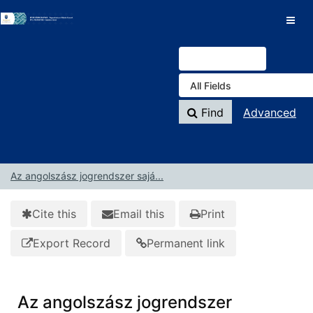
Skip to content
VuFind
Find
Advanced
Az angolszász jogrendszer sajá...
Cite this
Email this
Print
Export Record
Permanent link
Az angolszász jogrendszer