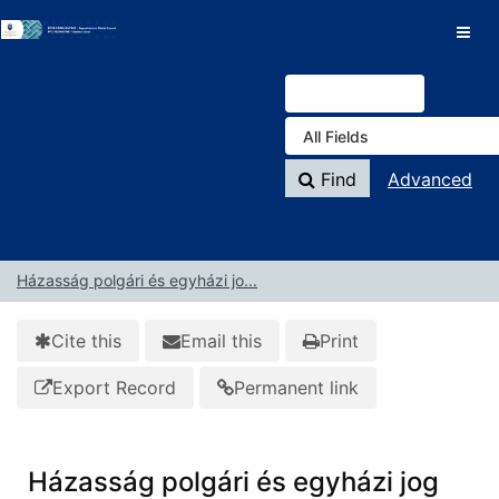
Skip to content
VuFind
Find
Advanced
Házasság polgári és egyházi jo...
Cite this
Email this
Print
Export Record
Permanent link
Házasság polgári és egyházi jog