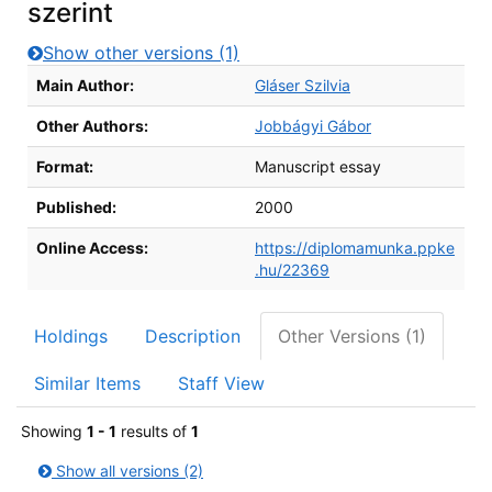
szerint
Show other versions (1)
Bibliographic Details
Main Author:
Gláser Szilvia
Other Authors:
Jobbágyi Gábor
Format:
Manuscript essay
Published:
2000
Online Access:
https://diplomamunka.ppke
.hu/22369
Holdings
Description
Other Versions (1)
Similar Items
Staff View
Showing
1 - 1
results of
1
Show all versions (2)