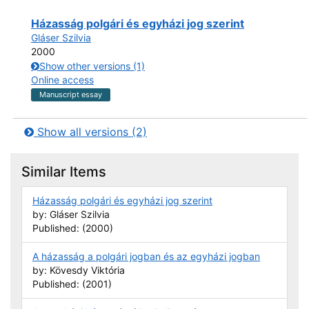
Search Result 1
Házasság polgári és egyházi jog szerint
Gláser Szilvia
2000
Show other versions (1)
Online access
Manuscript essay
Show all versions (2)
Similar Items
Házasság polgári és egyházi jog szerint
by: Gláser Szilvia
Published: (2000)
A házasság a polgári jogban és az egyházi jogban
by: Kövesdy Viktória
Published: (2001)