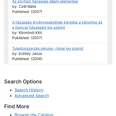
Az egyházi házasság állami elismerése
by: Czilli Máté
Published: (2007)
A házasság érvényességének kérdése a kánonjog és
a magyar házassági jog szerint
by: Körmöndi Kitti
Published: (2007)
Tulajdonszerzés pénzen, római jog szerint
by: Erdődy János
Published: (2006)
Search Options
Search History
Advanced Search
Find More
Browse the Catalog