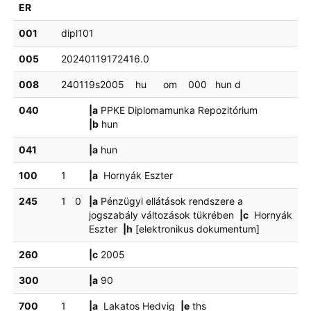
ER
001
dipl101
005
20240119172416.0
008
240119s2005    hu      om    000   hun d
040
|a
PPKE Diplomamunka Repozitórium
|b
hun
041
|a
hun
100
1
|a
Hornyák Eszter
245
1
0
|a
Pénzügyi ellátások rendszere a
jogszabály változások tükrében
|c
Hornyák
Eszter
|h
[elektronikus dokumentum]
260
|c
2005
300
|a
90
700
1
|a
Lakatos Hedvig
|e
ths