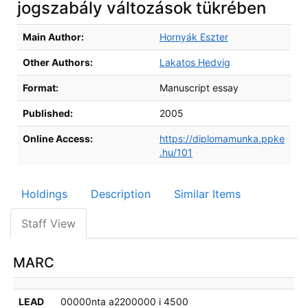
jogszabály változások tükrében
Bibliographic Details
Main Author:
Hornyák Eszter
Other Authors:
Lakatos Hedvig
Format:
Manuscript essay
Published:
2005
Online Access:
https://diplomamunka.ppke
.hu/101
Holdings
Description
Similar Items
Staff View
MARC
LEAD
00000nta a2200000 i 4500