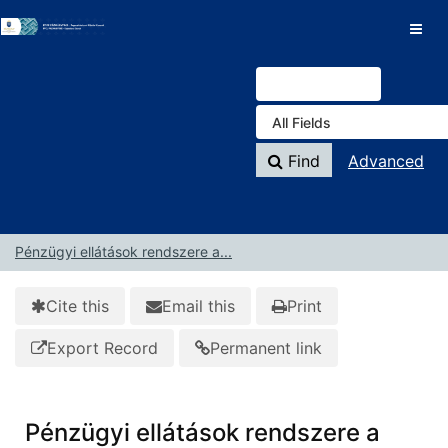
Skip to content
VuFind
Find
Advanced
Pénzügyi ellátások rendszere a...
Cite this
Email this
Print
Export Record
Permanent link
Pénzügyi ellátások rendszere a