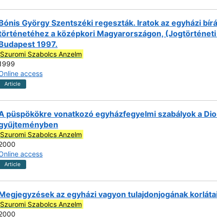
Bónis György Szentszéki regeszták. Iratok az egyházi bí
történetéhez a középkori Magyarországon, (Jogtörténeti T
Budapest 1997.
Szuromi Szabolcs Anzelm
1999
Online access
Article
A püspökökre vonatkozó egyházfegyelmi szabályok a Dio
gyűjteményben
Szuromi Szabolcs Anzelm
2000
Online access
Article
Megjegyzések az egyházi vagyon tulajdonjogának korláta
Szuromi Szabolcs Anzelm
2000