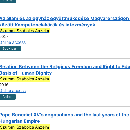
Article
Az állam és az egyház együttműködése Magyarországon
között Kompetenciakörök és intézmények
Szuromi Szabolcs Anzelm
2024
Online access
Book part
Relation Between the Religious Freedom and Right to Edu
Basis of Human Dignity
Szuromi Szabolcs Anzelm
2016
Online access
Article
Pope Benedict XV’s negotiations and the last years of the
Hungarian Empire
Szuromi Szabolcs Anzelm