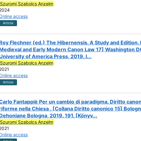
Szuromi Szabolcs Anzelm
2024
Online access
Article
Roy Flechner (ed.) The Hibernensis. A Study and Edition. I-
Medieval and Early Modern Canon Law 17] Washington DC
University of America Press, 2019. I...
Szuromi Szabolcs Anzelm
2021
Online access
Article
Carlo Fantappiè Per un cambio di paradigma. Diritto canon
riforme nella Chiesa . [Collana Diritto canonico 15] Bologn
Dehoniane Bologna, 2019. 191. [Könyv...
Szuromi Szabolcs Anzelm
2021
Online access