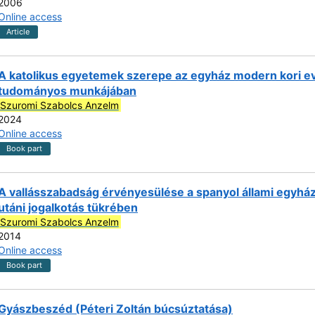
2006
Online access
Article
A katolikus egyetemek szerepe az egyház modern kori ev
tudományos munkájában
Szuromi Szabolcs Anzelm
2024
Online access
Book part
A vallásszabadság érvényesülése a spanyol állami egyhá
utáni jogalkotás tükrében
Szuromi Szabolcs Anzelm
2014
Online access
Book part
Gyászbeszéd (Péteri Zoltán búcsúztatása)