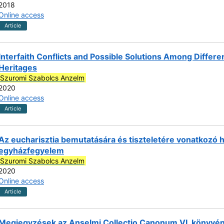
2018
Online access
Article
Interfaith Conflicts and Possible Solutions Among Differe
Heritages
Szuromi Szabolcs Anzelm
2020
Online access
Article
Az eucharisztia bemutatására és tiszteletére vonatkozó ha
egyházfegyelem
Szuromi Szabolcs Anzelm
2020
Online access
Article
Megjegyzések az Anselmi Collectio Canonum VI. könyvén