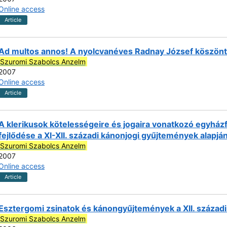
Online access
Article
Ad multos annos! A nyolcvanéves Radnay József köszön
Szuromi Szabolcs Anzelm
2007
Online access
Article
A klerikusok kötelességeire és jogaira vonatkozó egyhá
fejlődése a XI-XII. századi kánonjogi gyűjtemények alapjá
Szuromi Szabolcs Anzelm
2007
Online access
Article
Esztergomi zsinatok és kánongyűjtemények a XII. száza
Szuromi Szabolcs Anzelm