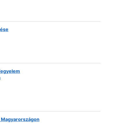
tése
zfegyelem
n
di Magyarországon