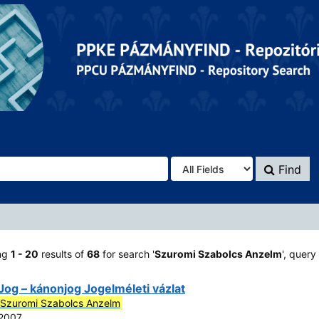
Find
ng
1 - 20
results of
68
for search '
Szuromi Szabolcs Anzelm
'
, query
Jog – kánonjog Jogelméleti vázlat
Szuromi Szabolcs Anzelm
2007