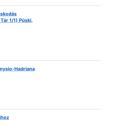
ráskodás
ár 1/1) Püski,
nysio-Hadriana
ihoz