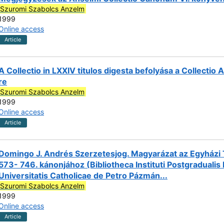
Szuromi Szabolcs Anzelm
1999
Online access
Article
A Collectio in LXXIV titulos digesta befolyása a Collectio
re
Szuromi Szabolcs Anzelm
1999
Online access
Article
Domingo J. Andrés Szerzetesjog. Magyarázat az Egyházi
573- 746. kánonjához (Bibliotheca Instituti Postgradualis 
Universitatis Catholicae de Petro Pázmán...
Szuromi Szabolcs Anzelm
1999
Online access
Article