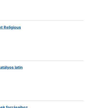
nt Religious
tályos latin
ek forrásaihoz