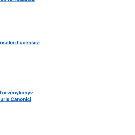
 Anselmi Lucensis-
 Törvénykönyv
Iuris Canonici