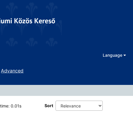
Language
Advanced
Sort
 time: 0.01s