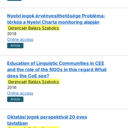
Nyelvi jogok érvényesíthetősége Probléma-
térkép a Nyelvi Charta monitoring alapján
Gerencsér Balázs Szabolcs
2018
Online access
Article
Education of Linguistic Communities in CEE
and the role of the NGOs in this regard What
does the CoE see?
Gerencsér Balázs Szabolcs
2016
Online access
Article
Oktatási jogok perspektívái 20 éves
távlatban