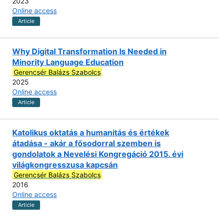
2023
Online access
Article
Why Digital Transformation Is Needed in
Minority Language Education
Gerencsér Balázs Szabolcs
2025
Online access
Article
Katolikus oktatás a humanitás és értékek
átadása - akár a fősodorral szemben is
gondolatok a Nevelési Kongregáció 2015. évi
világkongresszusa kapcsán
Gerencsér Balázs Szabolcs
2016
Online access
Article