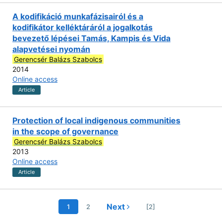
A kodifikáció munkafázisairól és a
kodifikátor kelléktáráról a jogalkotás
bevezető lépései Tamás, Kampis és Vida
alapvetései nyomán
Gerencsér Balázs Szabolcs
2014
Online access
Article
Protection of local indigenous communities
in the scope of governance
Gerencsér Balázs Szabolcs
2013
Online access
Article
Next
1
2
[2]