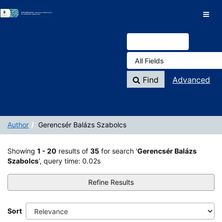
Showing
Skip to content
1 - 20
results of
35
for search '
Gerencsér Balázs
VuFind
Szabolcs
'
Find
Advanced
Author
Gerencsér Balázs Szabolcs
Showing
1 - 20
results of
35
for search '
Gerencsér Balázs
Szabolcs
'
, query time: 0.02s
Refine Results
Sort