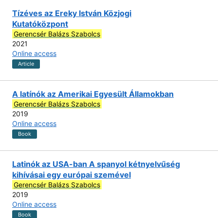
Tízéves az Ereky István Közjogi
Kutatóközpont
Gerencsér Balázs Szabolcs
2021
Online access
Article
A latínók az Amerikai Egyesült Államokban
Gerencsér Balázs Szabolcs
2019
Online access
Book
Latinók az USA-ban A spanyol kétnyelvűség
kihívásai egy európai szemével
Gerencsér Balázs Szabolcs
2019
Online access
Book