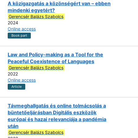
A közigazgatás a közönségért van – ebben
mindenki egyetért?
Gerencsér Balázs Szabolcs
2024
Online access
Book part
Law and Policy-making as a Tool for the
Peaceful Coexistence of Languages
Gerencsér Balázs Szabolcs
2022
Online access
Article
Távmeghallgatás és online tolmácsolás a
büntetőeljárásban Digitális eszközök
európai és hazai relevanciája a pandémia
után
Gerencsér Balázs Szabolcs