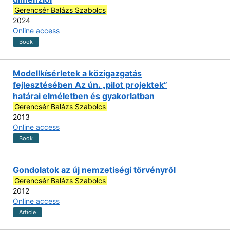
Gerencsér Balázs Szabolcs
2024
Online access
Book
Modellkísérletek a közigazgatás
fejlesztésében Az ún. „pilot projektek”
határai elméletben és gyakorlatban
Gerencsér Balázs Szabolcs
2013
Online access
Book
Gondolatok az új nemzetiségi törvényről
Gerencsér Balázs Szabolcs
2012
Online access
Article