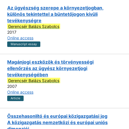
Az ügyészség szerepe a környezetjogban,
különös tekintettel a büntetőjogon kívüli
tevékenységre
Gerencsér Balázs Szabolcs
2017
Online access
Manuscript essay
Magánjogi eszközök és törvényességi
ellenőrzés az ügyész környezetjogi
tevékenységében
Gerencsér Balázs Szabolcs
2007
Online access
Article
Összehasonlító és európai közigazgatási jog
A közigazgatás nemzetközi és európai uniós
dimenziói