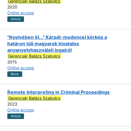
Gerencsér Balázs Szabolcs
2020
Online access
Article
"Nyelvében él..." Kárpát-medencei körkép a
határon túli magyarok hivatalos
anyanyelvhasználati jogairól
Gerencsér Balázs Szabolcs
2015
Online access
Book
Remote Interpreting in Criminal Proceedings
Gerencsér Balázs Szabolcs
2023
Online access
Article